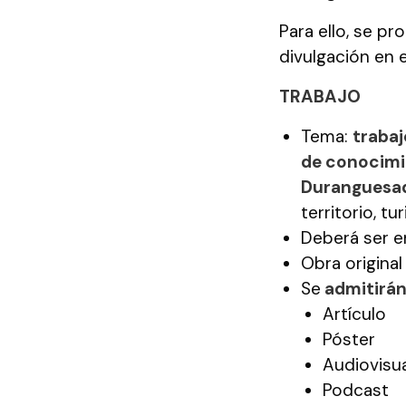
Para ello, se p
divulgación en 
TRABAJO
Tema:
trabaj
de conocimie
Duranguesa
territorio, tu
Deberá ser en
Obra original
Se
admitirán
Artículo
Póster
Audiovisua
Podcast