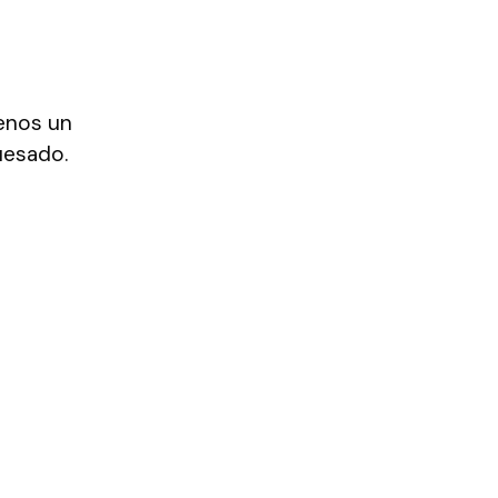
menos un
uesado.