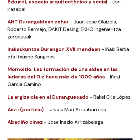
Ezkurdi, espacio arquitectónico y social
- Jon
Irazabal
AHT Durangaldean zehar
- Juan Jose Olaizola,
Roberto Bermejo, DAKIT Desing, EKHO Ingenieritza
zerbitzuak
Irakaskuntza Durangon XVII.mendean
- Iñaki Beitia
eta Itxasne Sangines
Momoitio. Las formación de una aldea en las
laderas del Oiz hace más de 1000 años
- Iñaki
Garcia Camino
La argizaiola en el Duranguesado
- Rakel Cilla López
Aisti (porfolio)
- Jesus Mari Arruabarrena
Abadiño oinez
- Jose Inazio Arrizabalaga