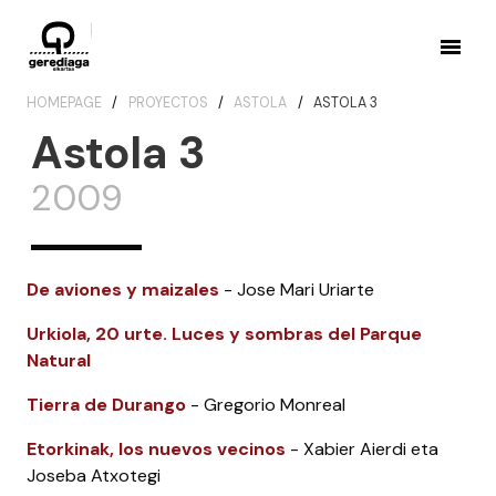
HOMEPAGE
PROYECTOS
ASTOLA
ASTOLA 3
Astola 3
2009
De aviones y maizales
- Jose Mari Uriarte
Urkiola, 20 urte. Luces y sombras del Parque
Natural
Tierra de Durango
- Gregorio Monreal
Etorkinak, los nuevos vecinos
- Xabier Aierdi eta
Joseba Atxotegi