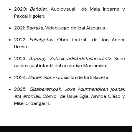
2020:
Bañolet.
Audiovisual de Maia Iribarne y
Paxkal Irigoien.
2021:
Barraka.
Videojuego de Ibai Aizpurua.
2022:
Eukalyptus.
Obra teatral de Jon Ander
Urresti.
2023:
Argizagi. Zubiak adiskidetasunerantz.
Serie
audiovisual infantil del colectivo Marramiau.
2024:
Harien isla.
Exposición de Irati Bazeta.
2025:
Gizaberetxoak. Joxe Azurmendiren joanak
eta etorriak.
Cómic de Usue Egia, Ainhoa Olaso y
Mikel Urdangarin.