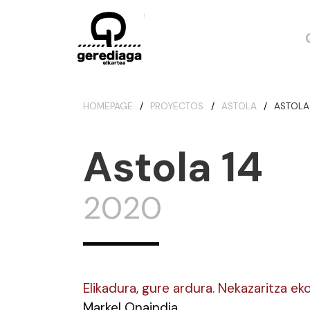
HOMEPAGE
PROYECTOS
ASTOLA
ASTOLA
Astola 14
2020
Elikadura, gure ardura. Nekazaritza e
Markel Onaindia