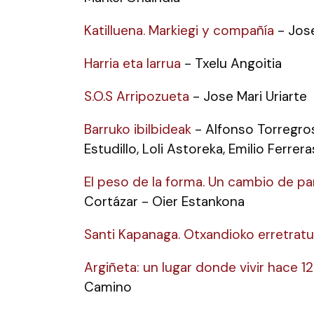
Katilluena. Markiegi y compañía
- Jose
Harria eta larrua
- Txelu Angoitia
S.O.S Arripozueta
- Jose Mari Uriarte
Barruko ibilbideak
- Alfonso Torregrosa
Estudillo, Loli Astoreka, Emilio Ferrer
El peso de la forma. Un cambio de p
Cortázar - Oier Estankona
Santi Kapanaga. Otxandioko erretratu
Argiñeta: un lugar donde vivir hace 
Camino