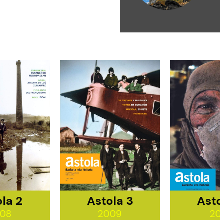
la 2
Astola 3
Ast
08
2009
2