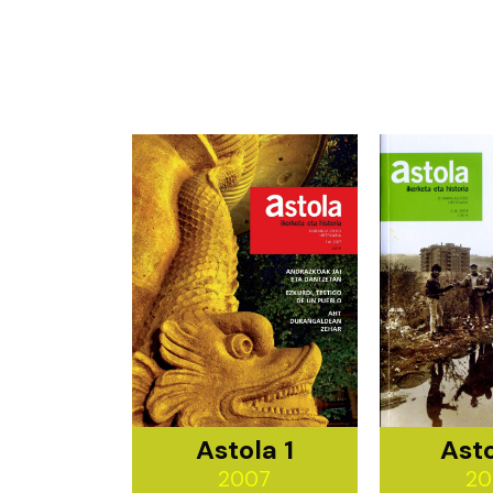
Astola 1
Asto
2007
20