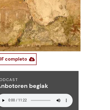
DF completo
ODCAST
nbotoren begiak