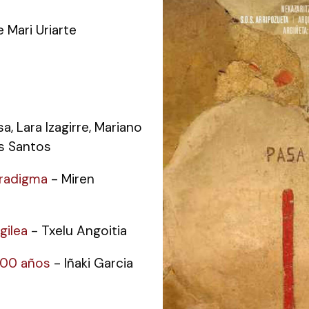
 Mari Uriarte
, Lara Izagirre, Mariano
as Santos
aradigma
- Miren
gilea
- Txelu Angoitia
1200 años
- Iñaki Garcia