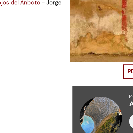
 ojos del Anboto
- Jorge
P
P
A