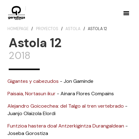
HOMEPAGE
PROYECTOS
ASTOLA
ASTOLA 12
Astola 12
2018
Gigantes y cabezudos
- Jon Gaminde
Paisaia, Nortasun ikur
- Ainara Flores Compains
Alejandro Goicoechea: del Talgo al tren vertebrado
-
Juanjo Olaizola Elordi
Funtzioa hastera doa! Antzerkigintza Durangaldean
-
Joseba Gorostiza