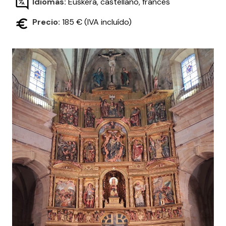
Idiomas:
Euskera, castellano, francés
Precio:
185 € (IVA incluído)