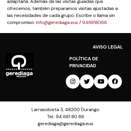
adaptarla. Además de las visitas guiadas que
ofrecemos, también preparamos visitas ajustadas a
las necesidades de cada grupo. Escribe o llama sin
compromiso:
info@gerediaga.eus
/
946818066
AVISO LEGAL
POLÍTICA DE
PRIVACIDAD
Larrasoloeta 3, 48200 Durango
Tel.: 94 681 80 66
gerediaga@gerediaga.eus