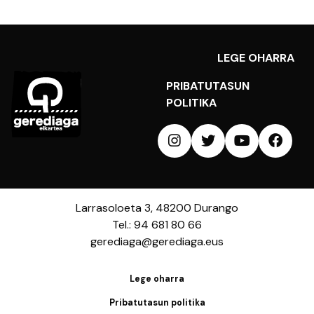
LEGE OHARRA
PRIBATUTASUN
POLITIKA
Larrasoloeta 3, 48200 Durango
Tel.: 94 681 80 66
gerediaga@gerediaga.eus
Lege oharra
Pribatutasun politika