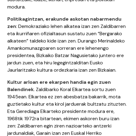
modura.
Politikagintzan, erakunde askotan nabarmendu
zen
: Demokraziako lehen alkatea izan zen Zaldibarren
eta ikurriñaren ofizialtasun sustatu zuen “Bergarako
alkateen” taldeko kide izan zen. Durango Merinaldeko
Amankomunazgoaren sorreran ere lehenengo
presidentea, Bizkaiko Batzar Nagusietako juntero ere
jardun zuen, eta hiru legegintzalditan Eusko
Jaurlaritzako kultura ordezkaria izan zen Bizkaian.
Kultur arloan ere ekarpen handia egin zuen
Balendinek
. Zaldibarko Koral Elkartea sortu zuen
1945ean. Elkartea ez zen abesbatza bakarrik, mota
guztietako kultur eta kirol jarduerak bultzatu zituzten.
Eta Gerediaga Elkarteko presidente modura ere,
1968tik 1972ra bitartean, ekimen askoren buru izan
zen: Zaldibarren egin ziren nazioarteko antzerki
jardunaldiak, Garain izan zen Euskal Herriko