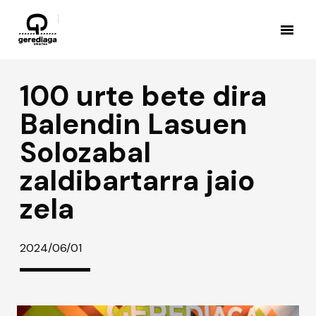
100 urte bete dira
Balendin Lasuen
Solozabal
zaldibartarra jaio
zela
2024/06/01