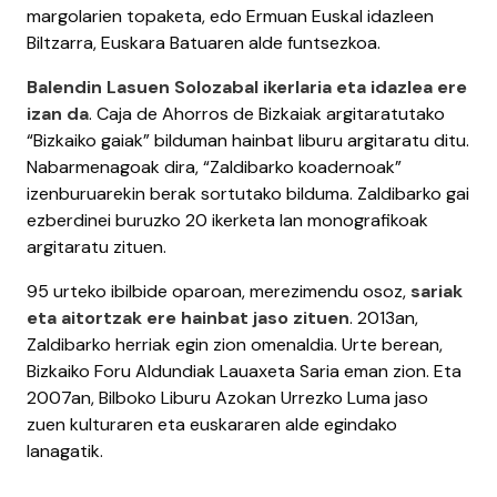
margolarien topaketa, edo Ermuan Euskal idazleen
Biltzarra, Euskara Batuaren alde funtsezkoa.
Balendin Lasuen Solozabal ikerlaria eta idazlea ere
izan da
. Caja de Ahorros de Bizkaiak argitaratutako
“Bizkaiko gaiak” bilduman hainbat liburu argitaratu ditu.
Nabarmenagoak dira, “Zaldibarko koadernoak”
izenburuarekin berak sortutako bilduma. Zaldibarko gai
ezberdinei buruzko 20 ikerketa lan monografikoak
argitaratu zituen.
95 urteko ibilbide oparoan, merezimendu osoz,
sariak
eta aitortzak ere hainbat jaso zituen
. 2013an,
Zaldibarko herriak egin zion omenaldia. Urte berean,
Bizkaiko Foru Aldundiak Lauaxeta Saria eman zion. Eta
2007an, Bilboko Liburu Azokan Urrezko Luma jaso
zuen kulturaren eta euskararen alde egindako
lanagatik.