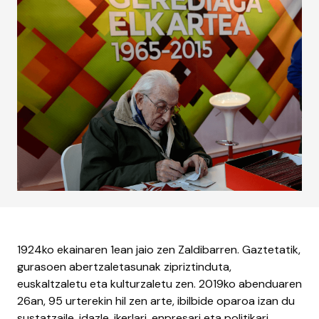
1924ko ekainaren 1ean jaio zen Zaldibarren. Gaztetatik,
gurasoen abertzaletasunak zipriztinduta,
euskaltzaletu eta kulturzaletu zen. 2019ko abenduaren
26an, 95 urterekin hil zen arte, ibilbide oparoa izan du
sustatzaile, idazle, ikerlari, enpresari eta politikari