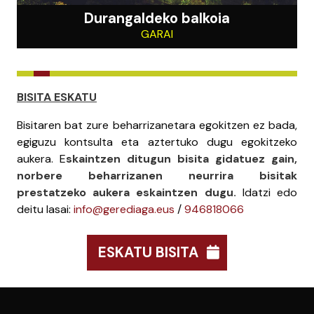
Durangaldeko balkoia
GARAI
BISITA ESKATU
Bisitaren bat zure beharrizanetara egokitzen ez bada,
egiguzu kontsulta eta aztertuko dugu egokitzeko
aukera. E
skaintzen ditugun bisita gidatuez gain,
norbere beharrizanen neurrira bisitak
prestatzeko aukera eskaintzen dugu.
Idatzi edo
deitu lasai:
info@gerediaga.eus
/
946818066
ESKATU BISITA