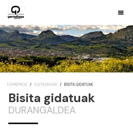
HOMEPAGE
EGITASMOAK
BISITA GIDATUAK
Bisita gidatuak
DURANGALDEA