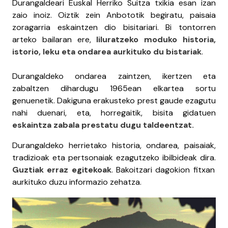
Durangaldeari Euskal Herriko Suitza txikia esan izan
zaio inoiz. Oiztik zein Anbototik begiratu, paisaia
zoragarria eskaintzen dio bisitariari. Bi tontorren
arteko bailaran ere,
liluratzeko moduko historia,
istorio, leku eta ondarea aurkituko du bistariak
.
Durangaldeko ondarea zaintzen, ikertzen eta
zabaltzen dihardugu 1965ean elkartea sortu
genuenetik. Dakiguna erakusteko prest gaude ezagutu
nahi duenari, eta, horregaitik, bisita gidatuen
eskaintza zabala prestatu dugu taldeentzat.
Durangaldeko herrietako historia, ondarea, paisaiak,
tradizioak eta pertsonaiak ezagutzeko ibilbideak dira.
Guztiak erraz egitekoak
. Bakoitzari dagokion fitxan
aurkituko duzu informazio zehatza.