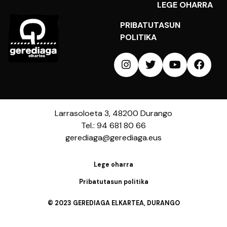
LEGE OHARRA
PRIBATUTASUN
POLITIKA
Larrasoloeta 3, 48200 Durango
Tel.: 94 681 80 66
gerediaga@gerediaga.eus
Lege oharra
Pribatutasun politika
© 2023 GEREDIAGA ELKARTEA, DURANGO