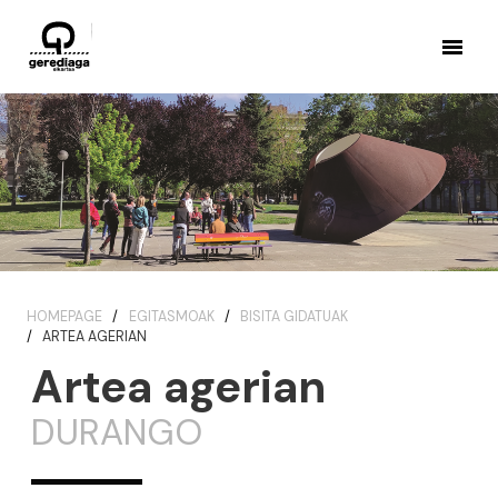
HOMEPAGE
EGITASMOAK
BISITA GIDATUAK
ARTEA AGERIAN
Artea agerian
DURANGO