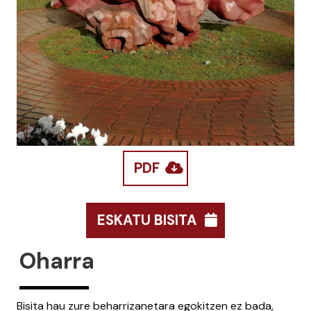
PDF
ESKATU BISITA
Oharra
Bisita hau zure beharrizanetara egokitzen ez bada,