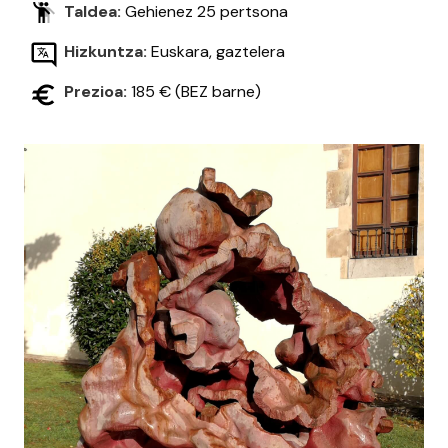
Taldea:
Gehienez 25 pertsona
Hizkuntza:
Euskara, gaztelera
Prezioa:
185 € (BEZ barne)