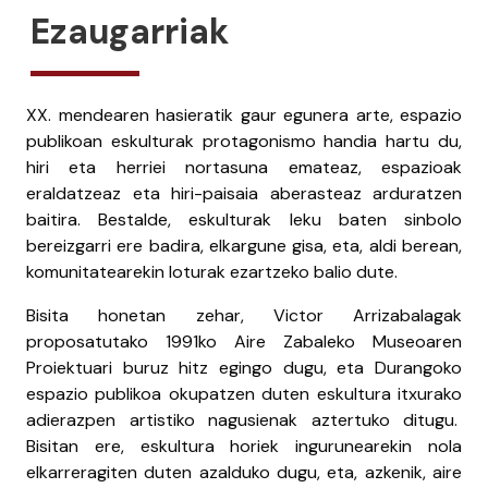
Ezaugarriak
XX. mendearen hasieratik gaur egunera arte, espazio
publikoan eskulturak protagonismo handia hartu du,
hiri eta herriei nortasuna emateaz, espazioak
eraldatzeaz eta hiri-paisaia aberasteaz arduratzen
baitira. Bestalde, eskulturak leku baten sinbolo
bereizgarri ere badira, elkargune gisa, eta, aldi berean,
komunitatearekin loturak ezartzeko balio dute.
Bisita honetan zehar, Victor Arrizabalagak
proposatutako 1991ko Aire Zabaleko Museoaren
Proiektuari buruz hitz egingo dugu, eta Durangoko
espazio publikoa okupatzen duten eskultura itxurako
adierazpen artistiko nagusienak aztertuko ditugu.
Bisitan ere, eskultura horiek ingurunearekin nola
elkarreragiten duten azalduko dugu, eta, azkenik, aire