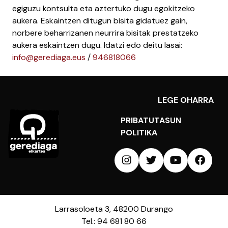
egiguzu kontsulta eta aztertuko dugu egokitzeko
aukera. Eskaintzen ditugun bisita gidatuez gain,
norbere beharrizanen neurrira bisitak prestatzeko
aukera eskaintzen dugu. Idatzi edo deitu lasai:
info@gerediaga.eus
/
946818066
LEGE OHARRA
PRIBATUTASUN
POLITIKA
Larrasoloeta 3, 48200 Durango
Tel.: 94 681 80 66