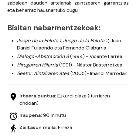
zabalean dauden artelanak zaintzearen garrantziaz
eta beharraz hausnartuko dugu.
Bisitan nabarmentzekoak:
Juego de la Pelota 1, Juego de la Pelota 2,
Juan
Daniel Fullaondo eta Fernando Olabarria
Diálogo-Abstracción 8
(1994) - Vicente Larrea
Hirugarren Hilarria
(1991) - Néstor Basterretxea
Seetor. Aintziraren atea
(2005)- Imanol Marrodán
Irteera puntua:
Ezkurdi plaza (iturriaren
ondoan)
Iraupena:
90 minutu
Zailtasun maila:
Erreza