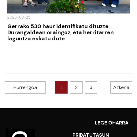
2026-03-25
Gerrako 530 haur identifikatu dituzte
Durangaldean oraingoz, eta herritarren
laguntza eskatu dute
Hurrengoa
1
2
3
…
Azkena
LEGE OHARRA
PRIBATUTASUN