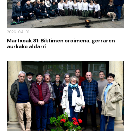
2026-04-01
Martxoak 31: Biktimen oroimena, gerraren
aurkako aldarri