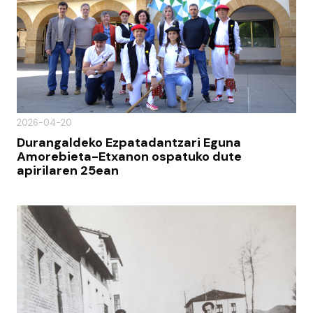
2026-04-20
Durangaldeko Ezpatadantzari Eguna
Amorebieta-Etxanon ospatuko dute
apirilaren 25ean