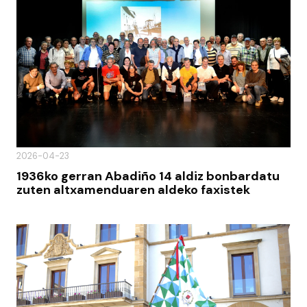
2026-04-23
1936ko gerran Abadiño 14 aldiz bonbardatu
zuten altxamenduaren aldeko faxistek