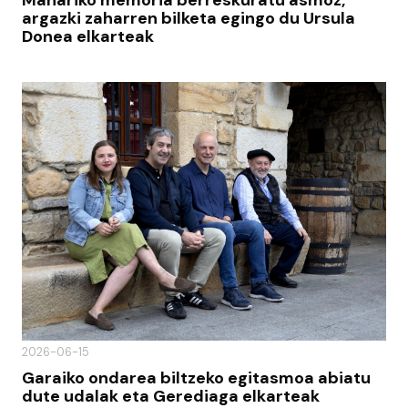
Mañariko memoria berreskuratu asmoz,
argazki zaharren bilketa egingo du Ursula
Donea elkarteak
2026-06-15
Garaiko ondarea biltzeko egitasmoa abiatu
dute udalak eta Gerediaga elkarteak