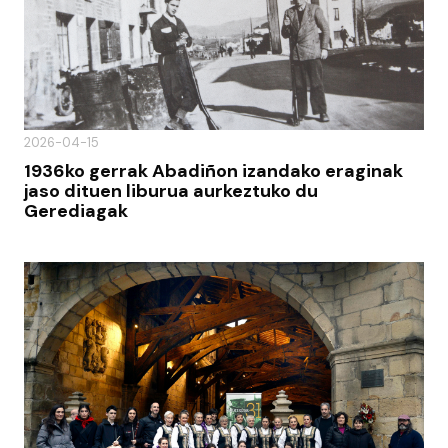
2026-04-15
1936ko gerrak Abadiñon izandako eraginak
jaso dituen liburua aurkeztuko du
Gerediagak