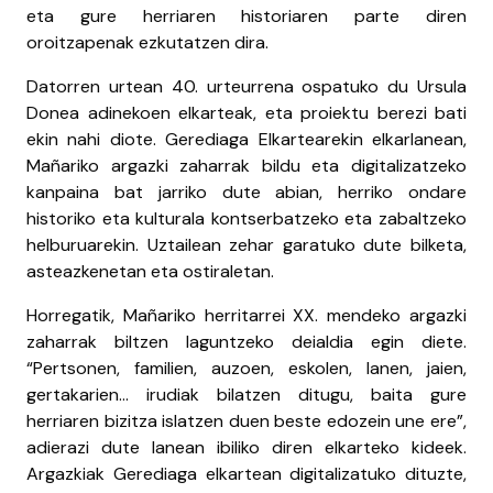
eta gure herriaren historiaren parte diren
oroitzapenak ezkutatzen dira.
Datorren urtean 40. urteurrena ospatuko du Ursula
Donea adinekoen elkarteak, eta proiektu berezi bati
ekin nahi diote. Gerediaga Elkartearekin elkarlanean,
Mañariko argazki zaharrak bildu eta digitalizatzeko
kanpaina bat jarriko dute abian, herriko ondare
historiko eta kulturala kontserbatzeko eta zabaltzeko
helburuarekin. Uztailean zehar garatuko dute bilketa,
asteazkenetan eta ostiraletan.
Horregatik, Mañariko herritarrei XX. mendeko argazki
zaharrak biltzen laguntzeko deialdia egin diete.
“Pertsonen, familien, auzoen, eskolen, lanen, jaien,
gertakarien... irudiak bilatzen ditugu, baita gure
herriaren bizitza islatzen duen beste edozein une ere”,
adierazi dute lanean ibiliko diren elkarteko kideek.
Argazkiak Gerediaga elkartean digitalizatuko dituzte,