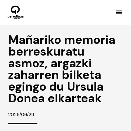
Mañariko memoria
berreskuratu
asmoz, argazki
zaharren bilketa
egingo du Ursula
Donea elkarteak
2026/06/29