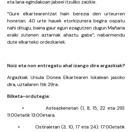
eta lana egindakoan jabeei itzuliko zaizkie.
“Gure elkartearentzat hain berezia den urteurren
honetan, 40 urte hauek etorkizunera begira ospatu
nahi ditugu, baina gaur egun ezagutzen dugun Mañaria
eraiki zutenen aztarnak ahaztu gabe”, nabarmendu
dute elkarteko ordezkariek.
Noiz eta non entregatu ahal izango dira argazkiak?
Argazkiak Ursula Donea Elkartearen lokalean jasoko
dira, uztailaren 1tik 29ra.
Bilketa-ordutegia:
• Asteazkenetan (1, 8, 15, 22 eta 29):
11:00etatik 13:00etara.
• Ostiraletan (3, 10, 17 eta 24): 17:00etatik