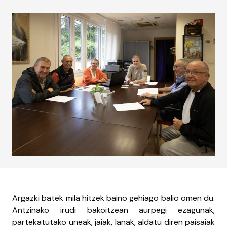
Argazki batek mila hitzek baino gehiago balio omen du.
Antzinako irudi bakoitzean aurpegi ezagunak,
partekatutako uneak, jaiak, lanak, aldatu diren paisaiak