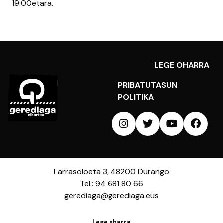
19:00etara.
LEGE OHARRA
PRIBATUTASUN
POLITIKA
Larrasoloeta 3, 48200 Durango
Tel.: 94 681 80 66
gerediaga@gerediaga.eus
Lege oharra