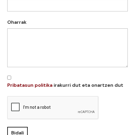
Oharrak
Pribatasun politika
irakurri dut eta onartzen dut
Bidali