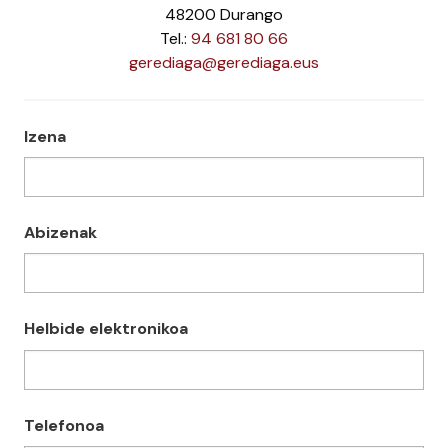
48200 Durango
Tel.:
94 681 80 66
gerediaga@gerediaga.eus
Izena
Abizenak
Helbide elektronikoa
Telefonoa