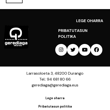
LEGE OHARRA
PRIBATUTASUN
POLITIKA
Larrasoloeta 3, 48200 Durango
Tel.: 94 681 80 66
gerediaga@gerediaga.eus
Lege oharra
Pribatutasun politika