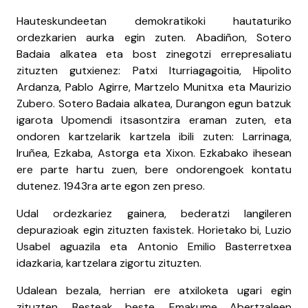
Hauteskundeetan demokratikoki hautaturiko
ordezkarien aurka egin zuten. Abadiñon, Sotero
Badaia alkatea eta bost zinegotzi errepresaliatu
zituzten gutxienez: Patxi Iturriagagoitia, Hipolito
Ardanza, Pablo Agirre, Martzelo Munitxa eta Maurizio
Zubero. Sotero Badaia alkatea, Durangon egun batzuk
igarota Upomendi itsasontzira eraman zuten, eta
ondoren kartzelarik kartzela ibili zuten: Larrinaga,
Iruñea, Ezkaba, Astorga eta Xixon. Ezkabako ihesean
ere parte hartu zuen, bere ondorengoek kontatu
dutenez. 1943ra arte egon zen preso.
Udal ordezkariez gainera, bederatzi langileren
depurazioak egin zituzten faxistek. Horietako bi, Luzio
Usabel aguazila eta Antonio Emilio Basterretxea
idazkaria, kartzelara zigortu zituzten.
Udalean bezala, herrian ere atxiloketa ugari egin
zituzten. Besteak beste, Emakume Abertzaleen