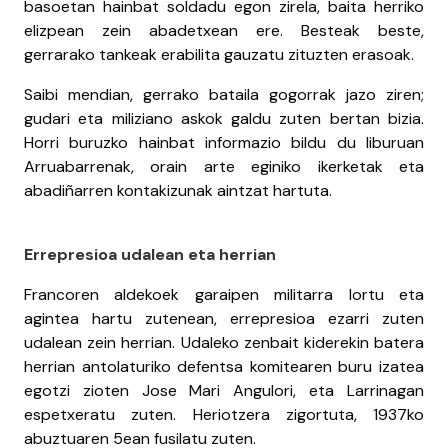
basoetan hainbat soldadu egon zirela, baita herriko
elizpean zein abadetxean ere. Besteak beste,
gerrarako tankeak erabilita gauzatu zituzten erasoak.
Saibi mendian, gerrako bataila gogorrak jazo ziren;
gudari eta miliziano askok galdu zuten bertan bizia.
Horri buruzko hainbat informazio bildu du liburuan
Arruabarrenak, orain arte eginiko ikerketak eta
abadiñarren kontakizunak aintzat hartuta.
Errepresioa udalean eta herrian
Francoren aldekoek garaipen militarra lortu eta
agintea hartu zutenean, errepresioa ezarri zuten
udalean zein herrian. Udaleko zenbait kiderekin batera
herrian antolaturiko defentsa komitearen buru izatea
egotzi zioten Jose Mari Angulori, eta Larrinagan
espetxeratu zuten. Heriotzera zigortuta, 1937ko
abuztuaren 5ean fusilatu zuten.