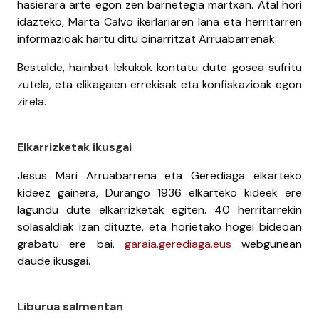
hasierara arte egon zen barnetegia martxan. Atal hori
idazteko, Marta Calvo ikerlariaren lana eta herritarren
informazioak hartu ditu oinarritzat Arruabarrenak.
Bestalde, hainbat lekukok kontatu dute gosea sufritu
zutela, eta elikagaien errekisak eta konfiskazioak egon
zirela.
Elkarrizketak ikusgai
Jesus Mari Arruabarrena eta Gerediaga elkarteko
kideez gainera, Durango 1936 elkarteko kideek ere
lagundu dute elkarrizketak egiten. 40 herritarrekin
solasaldiak izan dituzte, eta horietako hogei bideoan
grabatu ere bai.
garaia.gerediaga.eus
webgunean
daude ikusgai.
Liburua salmentan