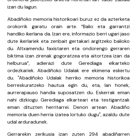
izan du lagun.
Abadiñoko memoria historikoari buruz ez da azterketa
orokorrik garatu orain arte. “Balio eta garrantzi
handiko ikerlana da. Izan ere, informazio berri ugari jaso
dute ikerlariek eta zenbait gertakari argitzeko balioko
du. Altxamendu faxistaren eta ondorengo gerraren
biktima izan zirenak gogoratzea eta aitortzea izan da
helburua”, adierazi dute Gerediaga elkarteko
ordezkariek. Abadiñoko Udalak ere ekimena eskertu
du. "Abadiñoko Udalak herriko memoria historikoa
berreskuratzeko hautua egin du, eta, lan honek,
aurrerapauso handia suposatzen du. Eskerrak eman
nahi dizkiogu Gerediaga elkarteari eta testigantzak
eman dituzten herritarrei. Denon artean Abadiño
memoria duen herria izatea lortuko dugu", azaldu dute
udal arduradunek.
Gerrarekin zerikusia izan zuten 294 abadiñarren