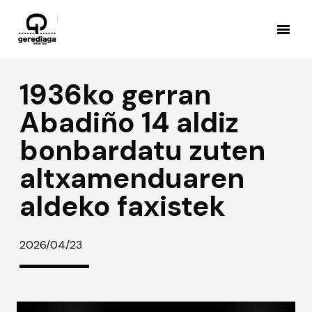
1936ko gerran
Abadiño 14 aldiz
bonbardatu zuten
altxamenduaren
aldeko faxistek
2026/04/23