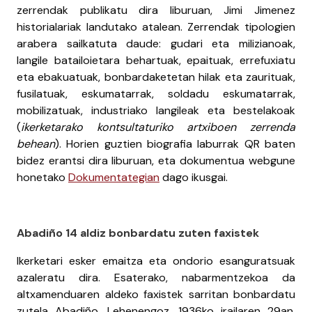
zerrendak publikatu dira liburuan, Jimi Jimenez
historialariak landutako atalean. Zerrendak tipologien
arabera sailkatuta daude: gudari eta milizianoak,
langile batailoietara behartuak, epaituak, errefuxiatu
eta ebakuatuak, bonbardaketetan hilak eta zaurituak,
fusilatuak, eskumatarrak, soldadu eskumatarrak,
mobilizatuak, industriako langileak eta bestelakoak
(
ikerketarako
kontsultaturiko artxiboen zerrenda
behean
). Horien guztien biografia laburrak QR baten
bidez erantsi dira liburuan, eta dokumentua webgune
honetako
Dokumentategian
dago ikusgai.
Abadiño 14 aldiz bonbardatu zuten faxistek
Ikerketari esker emaitza eta ondorio esanguratsuak
azaleratu dira. Esaterako, nabarmentzekoa da
altxamenduaren aldeko faxistek sarritan bonbardatu
zutela Abadiño. Lehenengoz, 1936ko irailaren 29an,