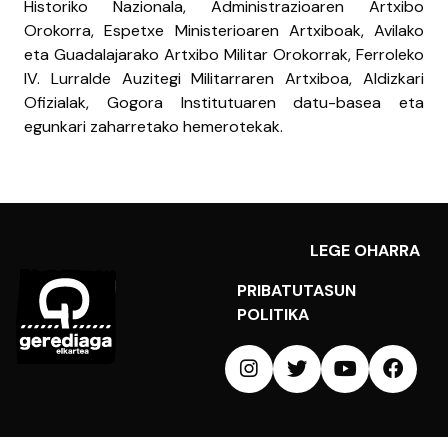
Historiko Nazionala, Administrazioaren Artxibo
Orokorra, Espetxe Ministerioaren Artxiboak, Avilako
eta Guadalajarako Artxibo Militar Orokorrak, Ferroleko
IV. Lurralde Auzitegi Militarraren Artxiboa, Aldizkari
Ofizialak, Gogora Institutuaren datu-basea eta
egunkari zaharretako hemerotekak.
LEGE OHARRA
PRIBATUTASUN
POLITIKA