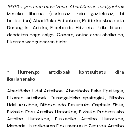
1936ko gerraren oihartzuna. Abadiñarren testigantzak
izeneko liburua (euskaraz zein gazteleraz, bi
bertsiotan) Abadiñoko Estankoan, Petite kioskoan eta
Durangoko Arteka, Etxebarria, Hitz eta Urrike liburu-
dendetan dago salgai. Gainera, online erosi ahalko da,
Elkarren webgunearen bidez.
* Hurrengo artxiboak kontsultatu dira
ikerlanerako
Abadiñoko Udal Artxiboa, Abadiñoko Bake Epaitegia,
Elizaren artxiboak, Durangaldeko epaitegiak, Bilboko
Udal Artxiboa, Bilboko edo Basurtuko Ospitale Zibila,
Bizkaiko Foru Artxibo Historikoa, Bizkaiko Probintziako
Artxibo Historikoa, Euskadiko Artxibo Historikoa,
Memoria Historikoaren Dokumentazio Zentroa, Artxibo