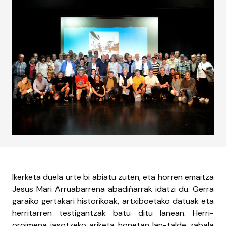
Ikerketa duela urte bi abiatu zuten, eta horren emaitza
Jesus Mari Arruabarrena abadiñarrak idatzi du. Gerra
garaiko gertakari historikoak, artxiboetako datuak eta
herritarren testigantzak batu ditu lanean. Herri-
oroimena jasotzeko ariketa honetan lan-talde zabala