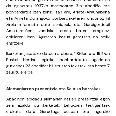
da egiaztatu 1937ko martxoaren 31n Abadiño ere
bonbardatua izan zenik. Izan ere, Arieta-Araunabeña
eta Arrieta Durangoko bonbardaketaren ondorioz hil
zirela informatu dute senideek, eta Garaigordobil
Amaitermiñen izandako eraso baten eraginez,
apirilaren 1ean. Agirreren kasua geratzen da soilik
argitzeke.
Ikerketan jasotako datuen arabera, 1936an eta 1937an
Euskal Herrian eginiko bonbardaketa ugarietan
gutxienez 23 abadiñar hil zituzten faxistek, eta beste 7
zauritu ere bai.
Alemaniarren presentzia eta Saibiko borrokak
Abadiñon soldadu alemaniar nazien presentzia egon
zela azaldu du ikerketak. Lekukoen testigantzek
erakutsi dute Gerediaga auzoan eta inguruko