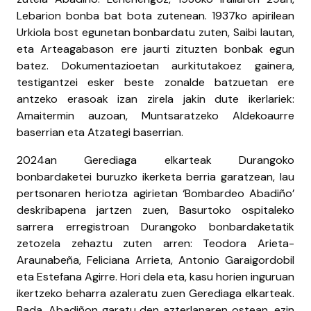
Lebarion bonba bat bota zutenean. 1937ko apirilean
Urkiola bost egunetan bonbardatu zuten, Saibi lautan,
eta Arteagabason ere jaurti zituzten bonbak egun
batez. Dokumentazioetan aurkitutakoez gainera,
testigantzei esker beste zonalde batzuetan ere
antzeko erasoak izan zirela jakin dute ikerlariek:
Amaitermin auzoan, Muntsaratzeko Aldekoaurre
baserrian eta Atzategi baserrian.
2024an Gerediaga elkarteak Durangoko
bonbardaketei buruzko ikerketa berria garatzean, lau
pertsonaren heriotza agirietan ‘Bombardeo Abadiño’
deskribapena jartzen zuen, Basurtoko ospitaleko
sarrera erregistroan Durangoko bonbardaketatik
zetozela zehaztu zuten arren: Teodora Arieta-
Araunabeña, Feliciana Arrieta, Antonio Garaigordobil
eta Estefana Agirre. Hori dela eta, kasu horien inguruan
ikertzeko beharra azaleratu zuen Gerediaga elkarteak.
Bada, Abadiñon garatu den azterlanaren ostean, ezin