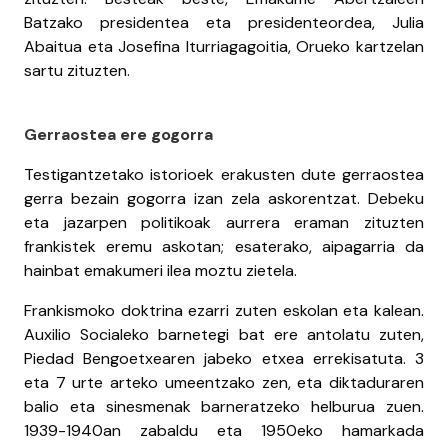
Batzako presidentea eta presidenteordea, Julia
Abaitua eta Josefina Iturriagagoitia, Orueko kartzelan
sartu zituzten.
Gerraostea ere gogorra
Testigantzetako istorioek erakusten dute gerraostea
gerra bezain gogorra izan zela askorentzat. Debeku
eta jazarpen politikoak aurrera eraman zituzten
frankistek eremu askotan; esaterako, aipagarria da
hainbat emakumeri ilea moztu zietela.
Frankismoko doktrina ezarri zuten eskolan eta kalean.
Auxilio Socialeko barnetegi bat ere antolatu zuten,
Piedad Bengoetxearen jabeko etxea errekisatuta. 3
eta 7 urte arteko umeentzako zen, eta diktaduraren
balio eta sinesmenak barneratzeko helburua zuen.
1939-1940an zabaldu eta 1950eko hamarkada