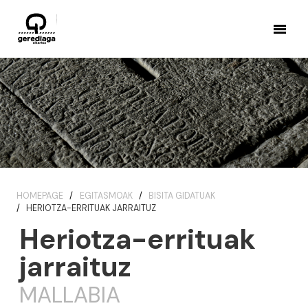
HOMEPAGE
EGITASMOAK
BISITA GIDATUAK
HERIOTZA-ERRITUAK JARRAITUZ
Heriotza-errituak
jarraituz
MALLABIA