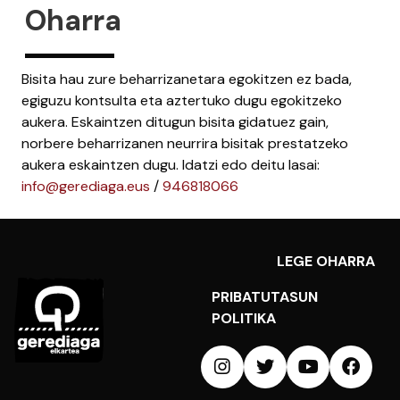
Oharra
Bisita hau zure beharrizanetara egokitzen ez bada,
egiguzu kontsulta eta aztertuko dugu egokitzeko
aukera. Eskaintzen ditugun bisita gidatuez gain,
norbere beharrizanen neurrira bisitak prestatzeko
aukera eskaintzen dugu. Idatzi edo deitu lasai:
info@gerediaga.eus
/
946818066
LEGE OHARRA
PRIBATUTASUN
POLITIKA