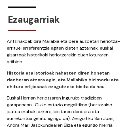
Ezaugarriak
Antzinakoak dira Mallabia eta bere auzoetan heriotza-
errituei erreferentzia egiten dieten aztarnak, euskal
gizarteak historikoki heriotzarekin duen loturaren
adibide.
Historia eta istorioak nahasten diren honetan
denboran atzera egin, eta Mallabiko bizimodu eta
ohitura erlijiosoak ezagutzeko bisita da hau.
Euskal Herrian heriotzaren inguruko tradizioen
garapenean, Oizko estazio megalitikoa (bertaraino
joatea erabaki ezkero, bisitaren denbora eta
aurrekontua gehitu egingo da), Zengoitiko San Joan,
Andra Mari Jasokundearen Eliza eta egungo hilerria