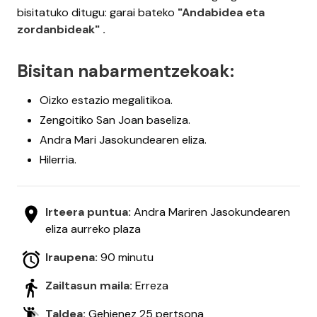
bisitatuko ditugu: garai bateko
"Andabidea eta
zordanbideak" .
Bisitan nabarmentzekoak:
Oizko estazio megalitikoa.
Zengoitiko San Joan baseliza.
Andra Mari Jasokundearen eliza.
Hilerria.
Irteera puntua:
Andra Mariren Jasokundearen
eliza aurreko plaza
Iraupena:
90 minutu
Zailtasun maila:
Erreza
Taldea:
Gehienez 25 pertsona