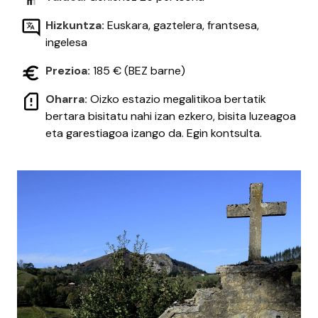
Hizkuntza:
Euskara, gaztelera, frantsesa,
ingelesa
Prezioa:
185 € (BEZ barne)
Oharra:
Oizko estazio megalitikoa bertatik
bertara bisitatu nahi izan ezkero, bisita luzeagoa
eta garestiagoa izango da. Egin kontsulta.