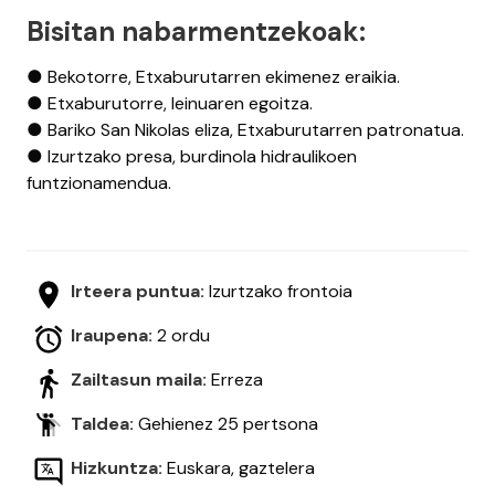
Bisitan nabarmentzekoak:
● Bekotorre, Etxaburutarren ekimenez eraikia.
● Etxaburutorre, leinuaren egoitza.
● Bariko San Nikolas eliza, Etxaburutarren patronatua.
● Izurtzako presa, burdinola hidraulikoen
funtzionamendua.
Irteera puntua:
Izurtzako frontoia
Iraupena:
2 ordu
Zailtasun maila:
Erreza
Taldea:
Gehienez 25 pertsona
Hizkuntza:
Euskara, gaztelera