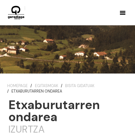
HOMEPAGE
EGITASMOAK
BISITA GIDATUAK
ETXABURUTARREN ONDAREA
Etxaburutarren
ondarea
IZURTZA