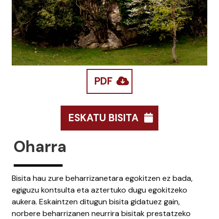
PDF
ESKATU BISITA
Oharra
Bisita hau zure beharrizanetara egokitzen ez bada,
egiguzu kontsulta eta aztertuko dugu egokitzeko
aukera. Eskaintzen ditugun bisita gidatuez gain,
norbere beharrizanen neurrira bisitak prestatzeko