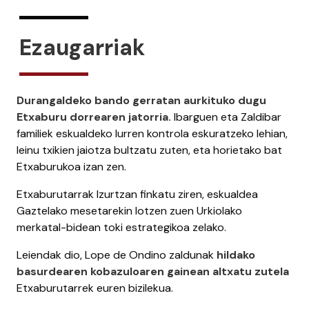
Ezaugarriak
Durangaldeko bando gerratan aurkituko dugu
Etxaburu dorrearen jatorria.
Ibarguen eta Zaldibar
familiek eskualdeko lurren kontrola eskuratzeko lehian,
leinu txikien jaiotza bultzatu zuten, eta horietako bat
Etxaburukoa izan zen.
Etxaburutarrak Izurtzan finkatu ziren, eskualdea
Gaztelako mesetarekin lotzen zuen Urkiolako
merkatal-bidean toki estrategikoa zelako.
Leiendak dio, Lope de Ondino zaldunak
hildako
basurdearen kobazuloaren gainean altxatu zutela
Etxaburutarrek euren bizilekua.