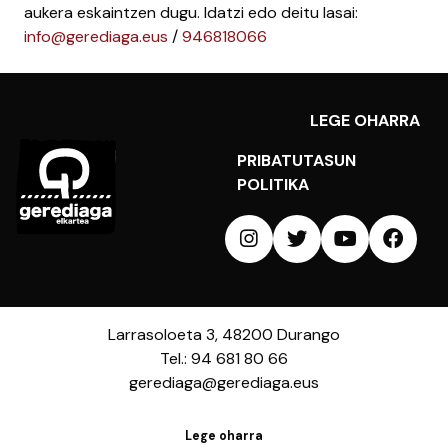
aukera eskaintzen dugu. Idatzi edo deitu lasai:
info@gerediaga.eus
/
946818066
LEGE OHARRA
PRIBATUTASUN
POLITIKA
Larrasoloeta 3, 48200 Durango
Tel.: 94 681 80 66
gerediaga@gerediaga.eus
Lege oharra