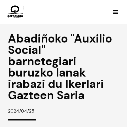
Abadiñoko "Auxilio
Social"
barnetegiari
buruzko lanak
irabazi du Ikerlari
Gazteen Saria
2024/04/25