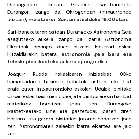
Durangaldeko Ikerlari Gazteen sari-banaketa
Durangon izango da, Oktogonoan (Intxaurrondo
auzoan)
, maiatzaren 3an, arratsaldeko 19:00etan.
Sari-banaketaren ostean, Durangoko Astronomia Gela
ezagutzeko aukera izango da, Izarra Astronomia
Elkarteak emango duen hitzaldi laburrari esker.
Hitzaldiarekin batera,
astronomia gela bera eta
teleskopioa ikusteko aukera egongo dira.
Joaquin Rueda irakaslearen iniziatibaz, 80ko
hamarkadaren hasieran behatoki astronomiko bat
eraiki zuten Intxaurrondoko eskolan. Udalak ipinitako
diruari esker hasi zuen bidea, eta denborarekin hainbat
materialez hornitzen joan zen. Durangoko
ikastetxeetako ume eta gaztetxoak joaten ziren
bertara, eta gerora bisitarien jatorria hedatzen joan
zen. Astronomiaren zaleekin Izarra elkartea ere jaio
zen.