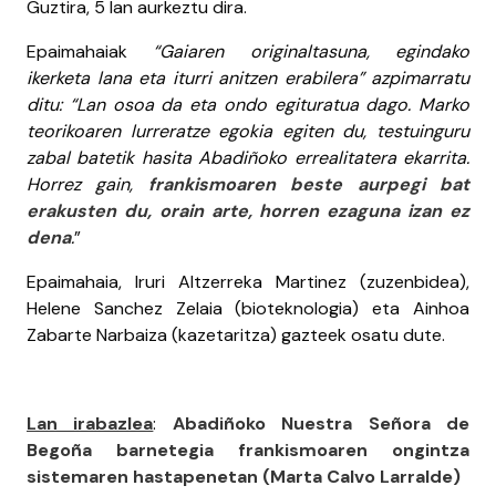
Guztira, 5 lan aurkeztu dira.
Epaimahaiak
“Gaiaren originaltasuna, egindako
ikerketa lana eta iturri anitzen erabilera” azpimarratu
ditu: “Lan osoa da eta ondo egituratua dago. Marko
teorikoaren lurreratze egokia egiten du, testuinguru
zabal batetik hasita Abadiñoko errealitatera ekarrita.
Horrez gain,
frankismoaren beste aurpegi bat
erakusten du, orain arte, horren ezaguna izan ez
dena
.
”
Epaimahaia, Iruri Altzerreka Martinez (zuzenbidea),
Helene Sanchez Zelaia (bioteknologia) eta Ainhoa
Zabarte Narbaiza (kazetaritza) gazteek osatu dute.
Lan irabazlea
:
Abadiñoko Nuestra Señora de
Begoña barnetegia frankismoaren ongintza
sistemaren hastapenetan (Marta Calvo Larralde)