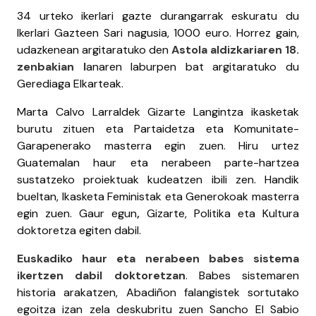
34 urteko ikerlari gazte durangarrak eskuratu du
Ikerlari Gazteen Sari nagusia, 1000 euro. Horrez gain,
udazkenean argitaratuko den
Astola aldizkariaren 18.
zenbakian l
anaren laburpen bat argitaratuko du
Gerediaga Elkarteak.
Marta Calvo Larraldek Gizarte Langintza ikasketak
burutu zituen eta Partaidetza eta Komunitate-
Garapenerako masterra egin zuen. Hiru urtez
Guatemalan haur eta nerabeen parte-hartzea
sustatzeko proiektuak kudeatzen ibili zen. Handik
bueltan, Ikasketa Feministak eta Generokoak masterra
egin zuen. Gaur egun
,
Gizarte, Politika eta Kultura
doktoretza egiten dabil.
Euskadiko haur eta nerabeen babes sistema
ikertzen dabil doktoretzan
. Babes sistemaren
historia arakatzen, Abadiñon falangistek sortutako
egoitza izan zela deskubritu zuen Sancho El Sabio