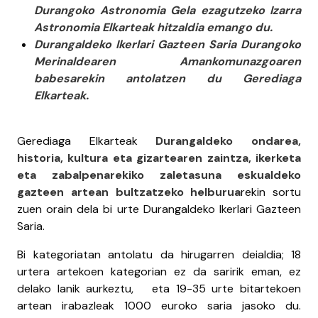
Durangoko Astronomia Gela ezagutzeko Izarra
Astronomia Elkarteak hitzaldia emango du.
Durangaldeko Ikerlari Gazteen Saria Durangoko
Merinaldearen Amankomunazgoaren
babesarekin antolatzen du Gerediaga
Elkarteak.
Gerediaga Elkarteak
Durangaldeko ondarea,
historia, kultura eta gizartearen zaintza, ikerketa
eta zabalpenarekiko zaletasuna eskualdeko
gazteen artean bultzatzeko helburua
rekin sortu
zuen orain dela bi urte Durangaldeko Ikerlari Gazteen
Saria.
Bi kategoriatan antolatu da hirugarren deialdia; 18
urtera artekoen kategorian ez da saririk eman, ez
delako lanik aurkeztu, eta 19-35 urte bitartekoen
artean irabazleak 1000 euroko saria jasoko du.