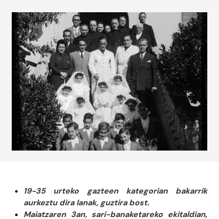
19-35 urteko gazteen kategorian bakarrik
aurkeztu dira lanak, guztira bost.
Maiatzaren 3an, sari-banaketareko ekitaldian,