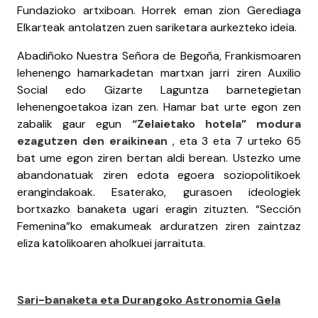
Fundazioko artxiboan. Horrek eman zion Gerediaga
Elkarteak antolatzen zuen sariketara aurkezteko ideia.
Abadiñoko Nuestra Señora de Begoña, Frankismoaren
lehenengo hamarkadetan martxan jarri ziren Auxilio
Social edo Gizarte Laguntza barnetegietan
lehenengoetakoa izan zen. Hamar bat urte egon zen
zabalik gaur egun
“Zelaietako hotela” modura
ezagutzen den eraikinean
, eta 3 eta 7 urteko 65
bat ume egon ziren bertan aldi berean. Ustezko ume
abandonatuak ziren edota egoera soziopolitikoek
erangindakoak. Esaterako, gurasoen ideologiek
bortxazko banaketa ugari eragin zituzten. “Sección
Femenina”ko emakumeak arduratzen ziren zaintzaz
eliza katolikoaren aholkuei jarraituta.
Sari-banaketa eta Durangoko Astronomia Gela