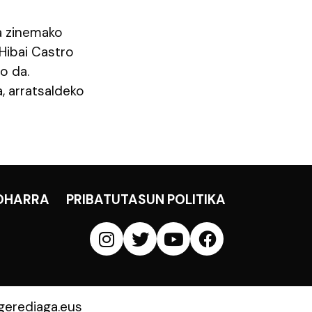
za zinemako
 Hibai Castro
o da.
, arratsaldeko
OHARRA
PRIBATUTASUN POLITIKA
erediaga.eus