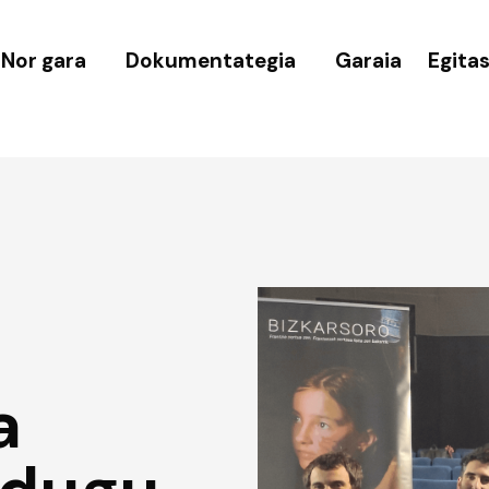
Nor gara
Dokumentategia
Garaia
Egita
a