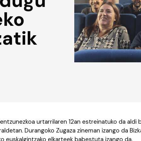
 dugu
eko
atik
entzunezkoa urtarrilaren 12an estreinatuko da aldi 
urraldetan. Durangoko Zugaza zineman izango da Biz
o euskalgintzako elkarteek babestuta izango da.