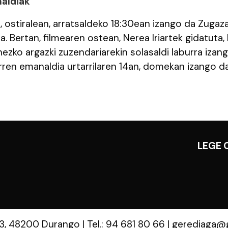
aldiak
n, ostiralean, arratsaldeko 18:30ean izango da Zuga
. Bertan, filmearen ostean, Nerea Iriartek gidatuta,
ezko argazki zuzendariarekin solasaldi laburra izang
ren emanaldia urtarrilaren 14an, domekan izango da
LEGE 
 3, 48200 Durango
|
Tel.: 94 681 80 66
|
gerediaga@g