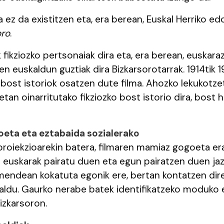
a ez da existitzen eta, era berean, Euskal Herriko edo
oro
.
 fikziozko pertsonaiak dira eta, era berean, euskaraz
iren euskaldun guztiak dira Bizkarsorotarrak. 1914tik 
 bost istoriok osatzen dute filma. Ahozko lekukotze
etan oinarritutako fikziozko bost istorio dira, bos
oeta eta eztabaida sozialerako
proiekzioarekin batera, filmaren mamiaz gogoeta era
 euskarak pairatu duen eta egun pairatzen duen jaz
mendean kokatuta egonik ere, bertan kontatzen dir
aldu. Gaurko nerabe batek identifikatzeko moduko
izkarsoron.