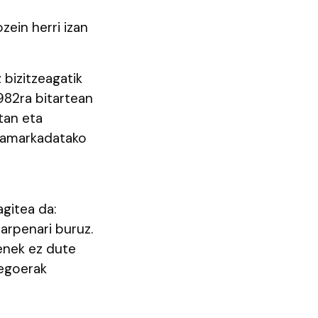
zein herri izan
 bizitzeagatik
1982ra bitartean
tan eta
t hamarkadatako
gitea da:
arpenari buruz.
enek ez dute
 egoerak