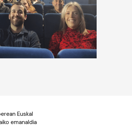
berean Euskal
kaiko emanaldia