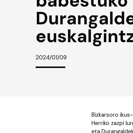
babestuko
Durangald
euskalgintz
2024/01/09
Bizkarsoro ikus-
Herriko zazpi l
eta Durangaldek