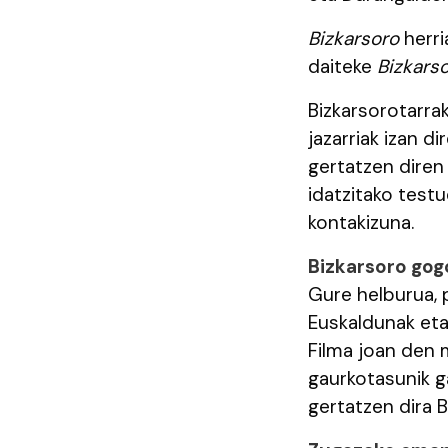
Bizkarsoro
herri
daiteke
Bizkars
Bizkarsorotarrak
jazarriak izan d
gertatzen diren
idatzitako testu
kontakizuna.
Bizkarsoro gog
Gure helburua, 
Euskaldunak eta
Filma joan den 
gaurkotasunik g
gertatzen dira B