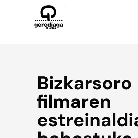
Bizkarsoro
filmaren
estreinaldi