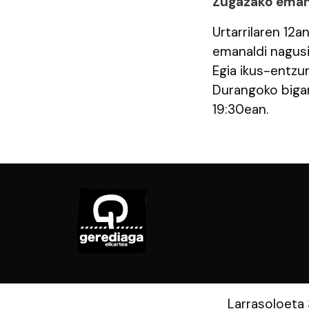
Zugazako eman
Urtarrilaren 12a
emanaldi nagusia
Egia ikus-entzun
Durangoko bigar
19:30ean.
Larrasoloeta