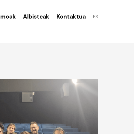
smoak
Albisteak
Kontaktua
ES