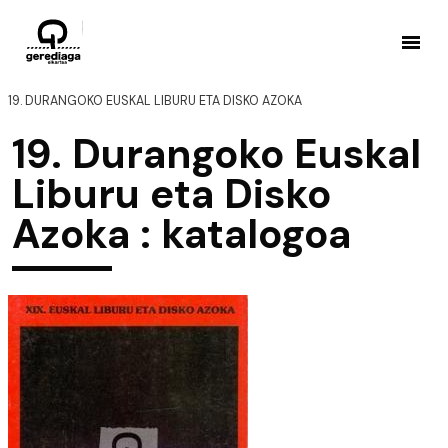
19. DURANGOKO EUSKAL LIBURU ETA DISKO AZOKA
19. Durangoko Euskal
Liburu eta Disko
Azoka : katalogoa