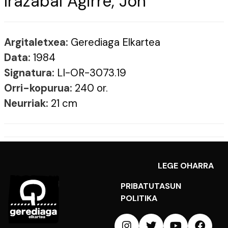
Irazabal Agirre, Jon
Argitaletxea:
Gerediaga Elkartea
Data:
1984
Signatura:
LI-OR-3073.19
Orri-kopurua:
240 or.
Neurriak:
21 cm
LEGE OHARRA
PRIBATUTASUN
POLITIKA