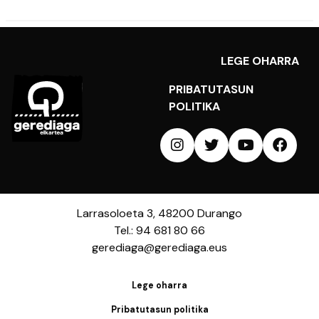
LEGE OHARRA
PRIBATUTASUN
POLITIKA
Larrasoloeta 3, 48200 Durango
Tel.: 94 681 80 66
gerediaga@gerediaga.eus
Lege oharra
Pribatutasun politika