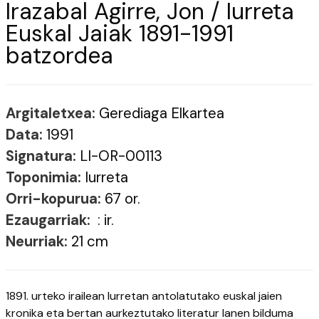
Irazabal Agirre, Jon / Iurreta
Euskal Jaiak 1891-1991
batzordea
Argitaletxea:
Gerediaga Elkartea
Data:
1991
Signatura:
LI-OR-00113
Toponimia:
Iurreta
Orri-kopurua:
67 or.
Ezaugarriak:
: ir.
Neurriak:
21 cm
1891. urteko irailean Iurretan antolatutako euskal jaien
kronika eta bertan aurkeztutako literatur lanen bilduma