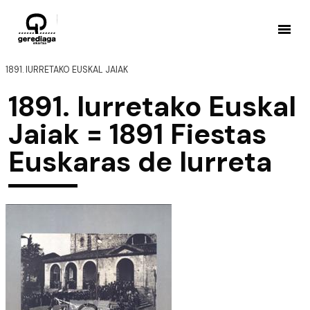
1891. IURRETAKO EUSKAL JAIAK
1891. Iurretako Euskal
Jaiak = 1891 Fiestas
Euskaras de Iurreta