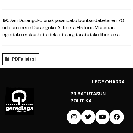
1937an Durangoko uriak jasandako bonbardaketaren 70.
urteurrenean Durangoko Arte eta Historia Museoan
egindako erakusketa dela eta argitaratutako liburuxka
PDFa jaitsi
LEGE OHARRA
PRIBATUTASUN
POLITIKA