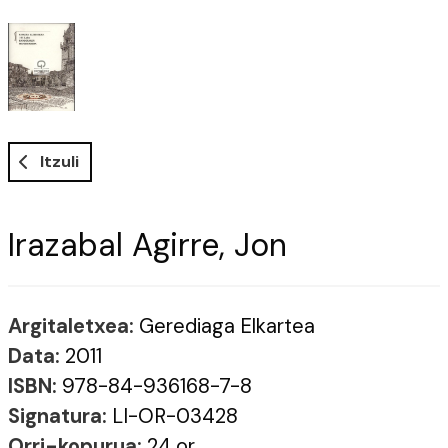
Itzuli
Irazabal Agirre, Jon
Argitaletxea:
Gerediaga Elkartea
Data:
2011
ISBN:
978-84-936168-7-8
Signatura:
LI-OR-03428
Orri-kopurua:
24 or.