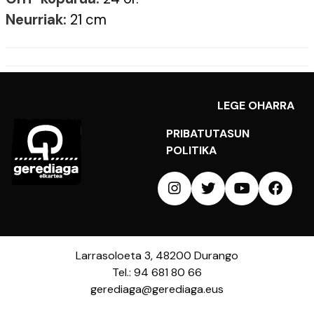
Neurriak:
21 cm
LEGE OHARRA
PRIBATUTASUN
POLITIKA
Larrasoloeta 3, 48200 Durango
Tel.: 94 681 80 66
gerediaga@gerediaga.eus