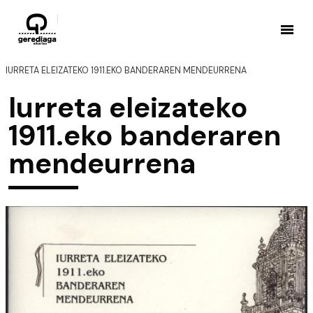
IURRETA ELEIZATEKO 1911.EKO BANDERAREN MENDEURRENA
Iurreta eleizateko
1911.eko banderaren
mendeurrena