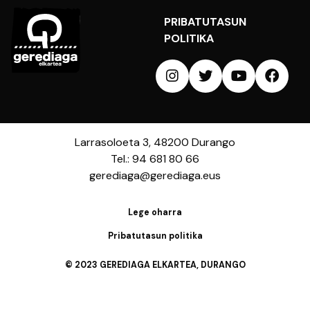
PRIBATUTASUN
POLITIKA
Larrasoloeta 3, 48200 Durango
Tel.: 94 681 80 66
gerediaga@gerediaga.eus
Lege oharra
Pribatutasun politika
© 2023 GEREDIAGA ELKARTEA, DURANGO