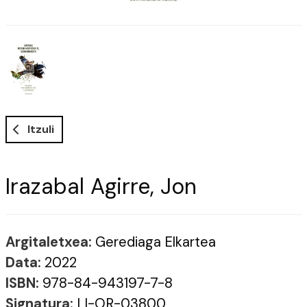
Itzuli
Irazabal Agirre, Jon
Argitaletxea:
Gerediaga Elkartea
Data:
2022
ISBN:
978-84-943197-7-8
Signatura:
LI-OR-03800