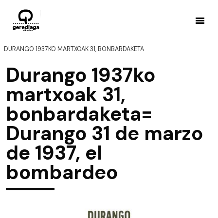
DURANGO 1937KO MARTXOAK 31, BONBARDAKETA
Durango 1937ko
martxoak 31,
bonbardaketa=
Durango 31 de marzo
de 1937, el
bombardeo