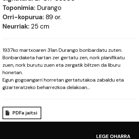
Toponimia:
Durango
Orri-kopurua:
89 or.
Neurriak:
25 cm
1937ko martxoaren 31an Durango bonbardatu zuten.
Bonbardaketa hartan zer gertatu zen, nork planifikatu
zuen, nork burutu zuen eta zergatik biltzen da liburu
honetan.
Egun gogoangarri horretan gertatutakoa zabaldu eta
gizarteratzeko beharrezkoa delakoan...
PDFa jaitsi
LEGE OHARRA