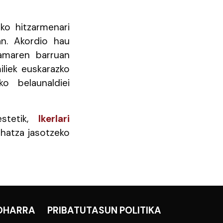
ko hitzarmenari
an. Akordio hau
ramaren barruan
liek euskarazko
ko belaunaldiei
estetik,
Ikerlari
ehatza jasotzeko
OHARRA
PRIBATUTASUN POLITIKA