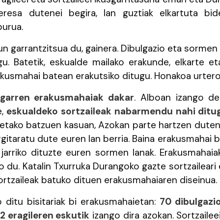
eresa dutenei begira, lan guztiak elkartuta bi
burua.
un garrantzitsua du, gainera. Dibulgazio eta sormen 
gu. Batetik, eskualde mailako erakunde, elkarte e
akusmahai batean erakutsiko ditugu. Honakoa urtero
bigarren erakusmahaiak dakar
. Alboan izango d
e,
eskualdeko sortzaileak nabarmendu nahi ditug
retako batzuen kasuan, Azokan parte hartzen duten
rgitaratu dute euren lan berria. Baina erakusmahai 
 jarriko dituzte euren sormen lanak. Erakusmahaiak,
o du. Katalin Txurruka Durangoko gazte sortzaileari
rtzaileak batuko dituen erakusmahaiaren diseinua.
o ditu bisitariak bi erakusmahaietan:
70 dibulgazio
2 eragileren eskutik
izango dira azokan. Sortzaile