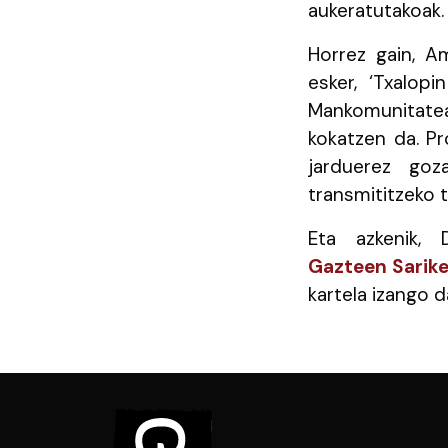
aukeratutakoak.
Horrez gain, A
esker, ‘Txalopi
Mankomunitatea
kokatzen da. Pr
jarduerez goza
transmititzeko t
Eta azkenik, 
Gazteen Sarik
kartela izango 