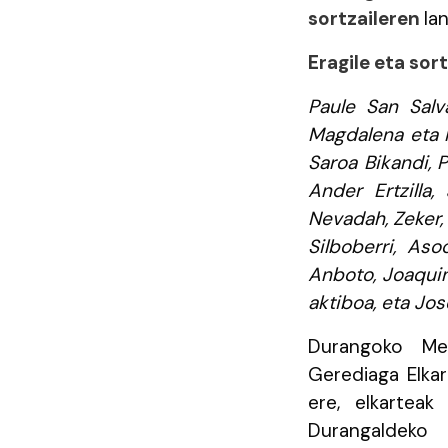
sortzaileren
la
Eragile eta sor
Paule San Salva
Magdalena eta Ir
Saroa Bikandi, 
Ander Ertzilla,
Nevadah, Zeker, 
Silboberri, Aso
Anboto, Joaquin
aktiboa, eta Jos
Durangoko Me
Gerediaga Elka
ere, elkarteak
Durangaldeko