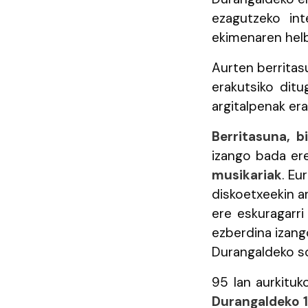
ezagutzeko int
ekimenaren hel
Aurten berritas
erakutsiko ditu
argitalpenak er
Berritasuna, 
izango bada er
musikariak
. Eu
diskoetxeekin a
ere eskuragarri
ezberdina izang
Durangaldeko so
95 lan aurkituk
Durangaldeko 1