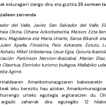
nak eskuragarri izango dira, eta guztira
25 sormen la
tzaileen zerrenda
dor del Valle, Javier, San Salvador del Valle, El
aia Okina, Oihana Azkorbebeitia, Meison, Ezta Ilen 
Peru Magdalena eta Maria Uriarte, Saroa Bikandi et
 Julen Apella, Fitoskins, Peio Azkarate, Estutu, 
Kohatu, Mikel Uribelarrea, Usue Egia, Goiuria Ikastola
ciación Parkinson Nervion-Ibaizabal, Marian Diaz,
 Olaortua, Elorrioko turismo bulegoa, Mallabiko udal
eba Agirre.
rinaldearen Amankomunazgoaren babesarekin 
rteak leku berezitu hau azokan. Amankomunazgoa
 hurrengo urteko egutegia argitaratzen du. Ohitu
 argazki zaharrak dira egutegiko 12 hilabe