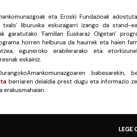
mankomunazgoak eta Eroski Fundazioak adostuta
n txalo’ liburuxka eskuragarri izango da stand-e
k garatutako ‘Familian Euskaraz Olgetan’ prog
ograma horren helburua da haurrek eta haien fami
tzea, eguneroko erabilerarako eta etorkizune
resnak eskainiz.
DurangokoAmankomunazgoaren babesarekin, b
eta
berriaren deialdia prest dugu eta informazio z
da erakusmahaian.
LEGE 