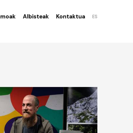
smoak
Albisteak
Kontaktua
ES