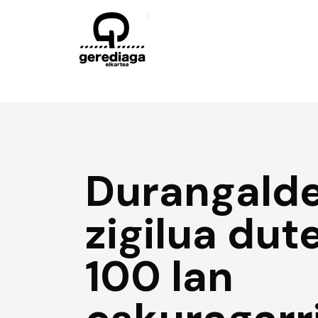
Durangald
zigilua dut
100 lan