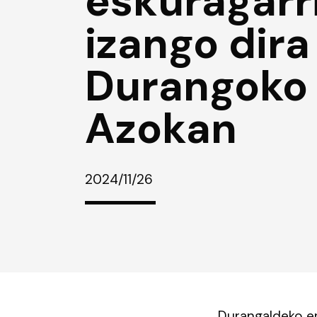
eskuragarr
izango dira
Durangoko
Azokan
2024/11/26
Durangaldeko er