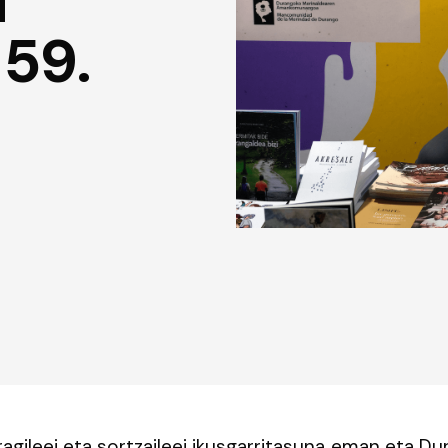
i
 59.
agileei eta sortzaileei ikusgarritasuna eman eta Du