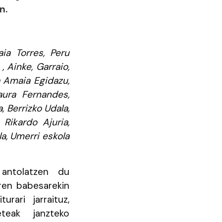
n.
aia Torres, Peru
, Ainke, Garraio,
a Amaia Egidazu,
Laura Fernandes,
, Berrizko Udala,
 Rikardo Ajuria,
a, Umerri eskola
antolatzen du
ren babesarekin
rari jarraituz,
teak janzteko