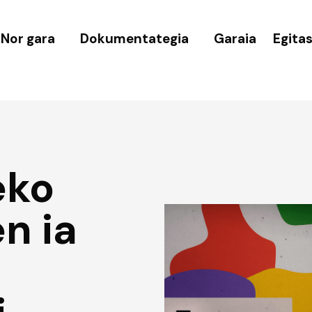
Nor gara
Dokumentategia
Garaia
Egita
eko
en ia