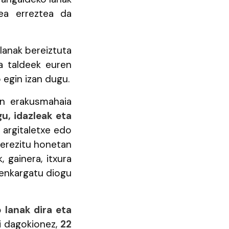
dea erreztea da
lanak bereiztuta
ta taldeek euren
 egin izan dugu.
en erakusmahaia
u, idazleak eta
 argitaletxe edo
berezitu honetan
 gainera, itxura
 enkargatu diogu
 lanak dira eta
ei dagokionez,
22