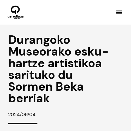
Durangoko
Museorako esku-
hartze artistikoa
sarituko du
Sormen Beka
berriak
2024/06/04