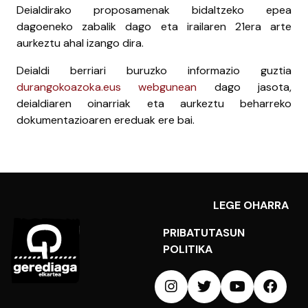
Deialdirako proposamenak bidaltzeko epea
dagoeneko zabalik dago eta irailaren 21era arte
aurkeztu ahal izango dira.
Deialdi berriari buruzko informazio guztia
durangokoazoka.eus webgunean
dago jasota,
deialdiaren oinarriak eta aurkeztu beharreko
dokumentazioaren ereduak ere bai.
LEGE OHARRA
PRIBATUTASUN
POLITIKA