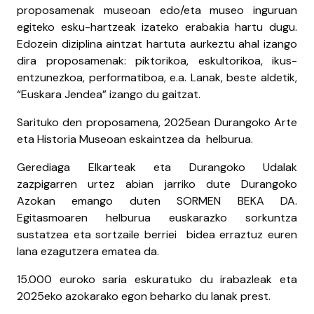
proposamenak museoan edo/eta museo inguruan
egiteko esku-hartzeak izateko erabakia hartu dugu.
Edozein diziplina aintzat hartuta aurkeztu ahal izango
dira proposamenak: piktorikoa, eskultorikoa, ikus-
entzunezkoa, performatiboa, e.a. Lanak, beste aldetik,
“Euskara Jendea” izango du gaitzat.
Sarituko den proposamena, 2025ean Durangoko Arte
eta Historia Museoan eskaintzea da helburua.
Gerediaga Elkarteak eta Durangoko Udalak
zazpigarren urtez abian jarriko dute Durangoko
Azokan emango duten SORMEN BEKA DA.
Egitasmoaren helburua euskarazko sorkuntza
sustatzea eta sortzaile berriei bidea erraztuz euren
lana ezagutzera ematea da.
15.000 euroko saria eskuratuko du irabazleak eta
2025eko azokarako egon beharko du lanak prest.