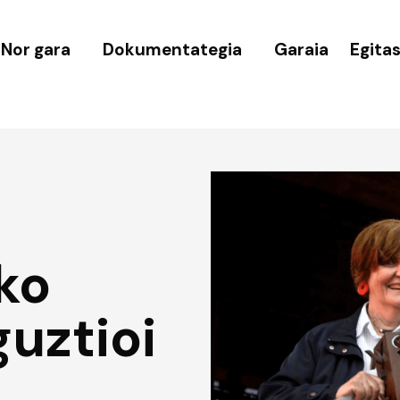
Nor gara
Dokumentategia
Garaia
Egita
ko
guztioi