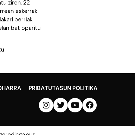
tu ziren. 22
rrean eskerrak
kari berriak
elan bat oparitu
gu
OHARRA
PRIBATUTASUN POLITIKA
erediaga.eus