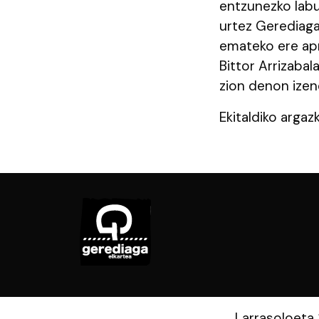
entzunezko labur
urtez Gerediaga
emateko ere ap
Bittor Arrizabal
zion denon izen
Ekitaldiko argaz
Larrasoloeta