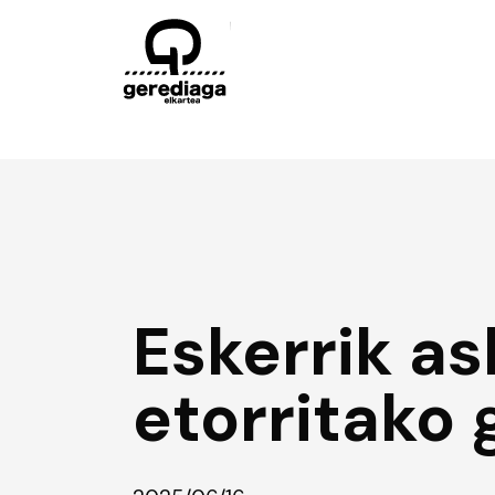
Eskerrik as
etorritako 