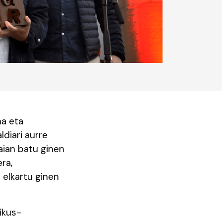
na eta
diari aurre
laian batu ginen
ra,
 elkartu ginen
ikus-