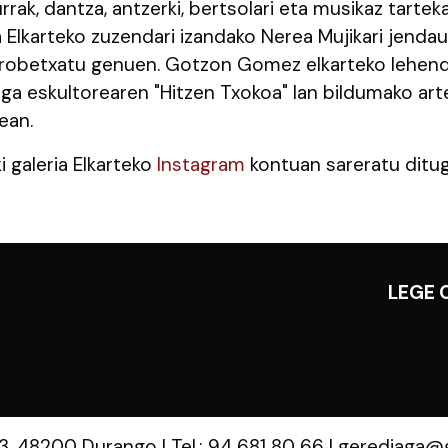
rak, dantza, antzerki, bertsolari eta musikaz tarteka
 Elkarteko zuzendari izandako Nerea Mujikari jendau
robetxatu genuen. Gotzon Gomez elkarteko lehenda
aga eskultorearen "Hitzen Txokoa" lan bildumako art
ean.
ki galeria Elkarteko
Instagram
kontuan sareratu ditu
LEGE 
 3, 48200 Durango
|
Tel.: 94 681 80 66
|
gerediaga@g