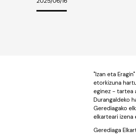
2025/06/16
"Izan eta Eragin
etorkizuna hart
eginez - tartea 
Durangaldeko ha
Gerediagako elk
elkarteari izena
Gerediaga Elkar