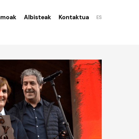
smoak
Albisteak
Kontaktua
ES