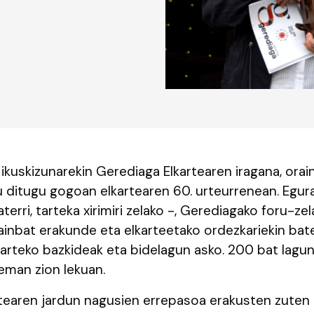
" ikuskizunarekin Gerediaga Elkartearen iragana, orai
u ditugu gogoan elkartearen 60. urteurrenean. Egural
aterri, tarteka xirimiri zelako -, Gerediagako foru-ze
inbat erakunde eta elkarteetako ordezkariekin bate
arteko bazkideak eta bidelagun asko. 200 bat lagun
 eman zion lekuan.
tearen jardun nagusien errepasoa erakusten zuten 