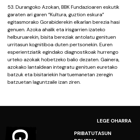
53. Durangoko Azokan, BBK Fundazioaren eskutik
garaten ari garen “Kultura, guztion eskura”
egitasmorako Gorabiderekin elkarlan berezia hasi
genuen. Azoka ahalik eta irisgarrien izateko
helburuarekin, bisita bereziak antolatu genituen
urritasun kognitiboa duten pertsonekin. Euren
esperientziatik egindako diagnostikoak hurrengo
urteko azokak hobetzeko balio dezaten. Gainera,
azokako lantaldean integratu genituen euretako
batzuk eta bisitariekin hartuemanetan zeregin
batzuetan laguntzaile izan ziren.
LEGE OHARRA
PRIBATUTASUN