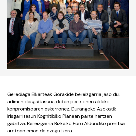
Gerediaga Elkarteak Gorakide bereizgarria jaso du,
adimen desgaitasuna duten pertsonen aldeko
konpromisoaren eskerronez. Durangoko Azokatik
Irisgarritasun Kognitibiko Planean parte hartzen
gabiltza. Bereizgarria Bizkaiko Foru Aldundiko prentsa
aretoan eman da ezagutzera.