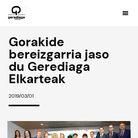
Gorakide
bereizgarria jaso
du Gerediaga
Elkarteak
2019/03/01