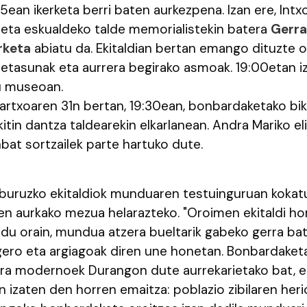
ean ikerketa berri baten aurkezpena. Izan ere, Intx
n eta eskualdeko talde memorialistekin batera
Gerra
rketa
abiatu da. Ekitaldian bertan emango dituzte o
hetasunak eta aurrera begirako asmoak. 19:00etan i
u museoan.
artxoaren 31n bertan, 19:30ean, bonbardaketako bik
iskitin dantza taldearekin elkarlanean. Andra Mariko e
bat sortzailek parte hartuko dute.
buruzko ekitaldiok munduaren testuinguruan kokatu 
ren aurkako mezua helarazteko. "Oroimen ekitaldi ho
 du orain, mundua atzera bueltarik gabeko gerra ba
ero eta argiagoak diren une honetan. Bonbardaketa 
rra modernoek Durangon dute aurrekarietako bat, 
 izaten den horren emaitza: poblazio zibilaren heri