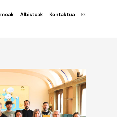
smoak
Albisteak
Kontaktua
ES