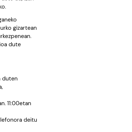
ko.
aganeko
aurko gizartean
urkezpenean.
sioa dute
n duten
a,
an. 11:00etan
elefonora deitu