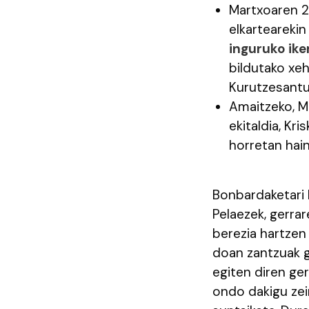
Martxoaren 25
elkarteareki
inguruko ike
bildutako xe
Kurutzesant
Amaitzeko, M
ekitaldia, Kr
horretan hain
Bonbardaketari 
Pelaezek, gerra
berezia hartzen
doan zantzuak g
egiten diren ge
ondo dakigu zein