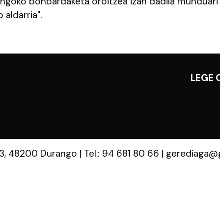
angoko bonbardaketa oroitzea izan dadila munduari
 aldarria".
LEGE 
 3, 48200 Durango
|
Tel.: 94 681 80 66
|
gerediaga@g