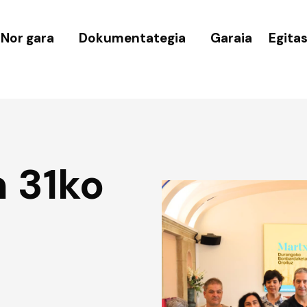
Nor gara
Dokumentategia
Garaia
Egita
 31ko