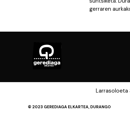
suntsiketa. Dur
gerraren aurkako
Larrasoloeta
© 2023 GEREDIAGA ELKARTEA, DURANGO