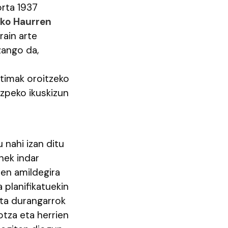
orta 1937
ko Haurren
rain arte
zango da,
timak oroitzeko
lizpeko ikuskizun
nahi izan ditu
nek indar
ten amildegira
planifikatuekin
eta durangarrok
otza eta herrien