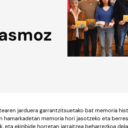
 asmoz
tearen jarduera garrantzitsuetako bat memoria his
en hamarkadetan memoria hori jasotzeko eta berres
k, eta ekinbide horretan jarraitzea beharrezkoa dela