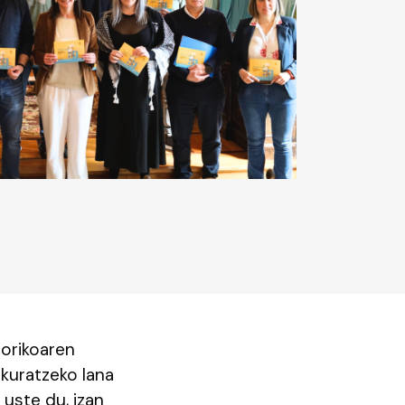
torikoaren
kuratzeko lana
 uste du, izan