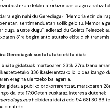
 ezinbestekoa delako etorkizunean eragin ahal izate
darra egin nahi du Gerediagak. "Memoria ezin da ir
ipenetan, sentimenduetan soilik gelditu. Memoria g
r dugula uste dugu", adierazi du Goiatz Pelaezek a
txoaren 31ra begira antolatutako ekitaldiek transmi
ira Gerediagak sustatutako ekitaldiak:
o
bisita gidatuak
martxoaren 23tik 27ra. Izena ema
kastetxetako 336 ikaslerentzako ibilbidea izango d
en eragina ulertzeko baliagarria.
sita gidatua publiko orokorrarentzat, martxoaren 28
ango da, eta 17:00etan euskaraz. Interesa dutenek
aerediaga.eus
helbidera idatzi edo 94 681 80 66 t
na emateko.