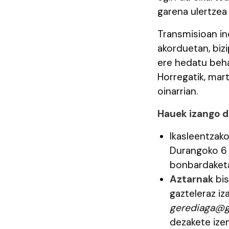
garena ulertzea
Transmisioan in
akorduetan, biz
ere hedatu beha
Horregatik, mar
oinarrian.
Hauek izango d
Ikasleentzak
Durangoko 6 i
bonbardaketar
Aztarnak
bi
gazteleraz iz
gerediaga@g
dezakete ize