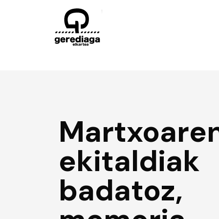
Martxoaren
ekitaldiak
badatoz,