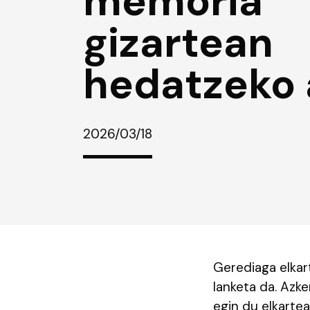
memoria
gizartean
hedatzeko
2026/03/18
Gerediaga elkar
lanketa da. Azk
egin du elkartea