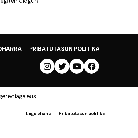
 egiten diogun
OHARRA
PRIBATUTASUN POLITIKA
erediaga.eus
Lege oharra
Pribatutasun politika