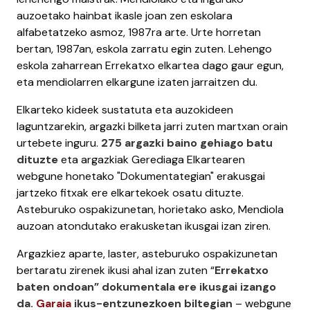
auzoetako hainbat ikasle joan zen eskolara
alfabetatzeko asmoz, 1987ra arte. Urte horretan
bertan, 1987an, eskola zarratu egin zuten. Lehengo
eskola zaharrean Errekatxo elkartea dago gaur egun,
eta mendiolarren elkargune izaten jarraitzen du.
Elkarteko kideek sustatuta eta auzokideen
laguntzarekin, argazki bilketa jarri zuten martxan orain
urtebete inguru.
275 argazki baino gehiago batu
dituzte
eta argazkiak Gerediaga Elkartearen
webgune honetako "Dokumentategian" erakusgai
jartzeko fitxak ere elkartekoek osatu dituzte.
Asteburuko ospakizunetan, horietako asko, Mendiola
auzoan atondutako erakusketan ikusgai izan ziren.
Argazkiez aparte, laster, asteburuko ospakizunetan
bertaratu zirenek ikusi ahal izan zuten “
Errekatxo
baten ondoan” dokumentala ere ikusgai izango
da.
Garaia
ikus-entzunezkoen biltegian
– webgune