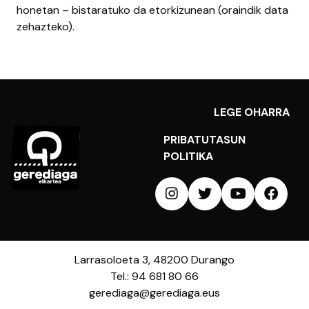
honetan – bistaratuko da etorkizunean (oraindik data
zehazteko).
LEGE OHARRA
PRIBATUTASUN
POLITIKA
Larrasoloeta 3, 48200 Durango
Tel.: 94 681 80 66
gerediaga@gerediaga.eus