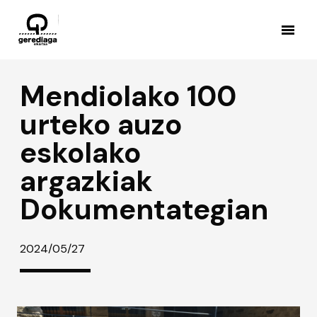
Mendiolako 100
urteko auzo
eskolako
argazkiak
Dokumentategian
2024/05/27