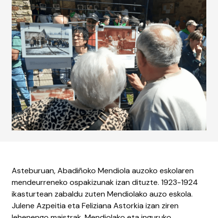
Asteburuan, Abadiñoko Mendiola auzoko eskolaren
mendeurreneko ospakizunak izan dituzte. 1923-1924
ikasturtean zabaldu zuten Mendiolako auzo eskola.
Julene Azpeitia eta Feliziana Astorkia izan ziren
lehenengo maistrak. Mendiolako eta inguruko