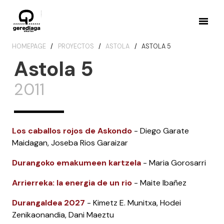
HOMEPAGE
PROYECTOS
ASTOLA
ASTOLA 5
Astola 5
2011
Los caballos rojos de Askondo
- Diego Garate
Maidagan, Joseba Rios Garaizar
Durangoko emakumeen kartzela
- Maria Gorosarri
Arrierreka: la energia de un rio
- Maite Ibañez
Durangaldea 2027
- Kimetz E. Munitxa, Hodei
Zenikaonandia, Dani Maeztu