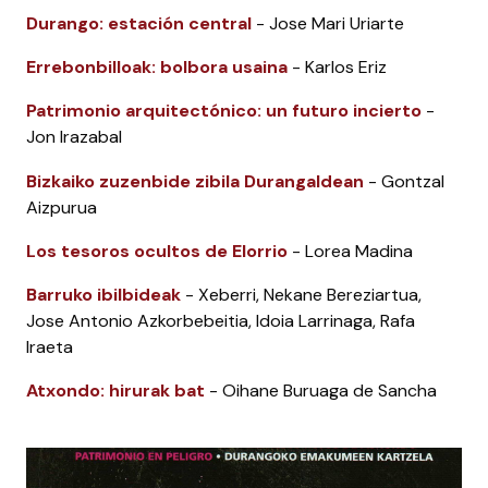
Durango: estación central
- Jose Mari Uriarte
Errebonbilloak: bolbora usaina
- Karlos Eriz
Patrimonio arquitectónico: un futuro incierto
-
Jon Irazabal
Bizkaiko zuzenbide zibila Durangaldean
- Gontzal
Aizpurua
Los tesoros ocultos de Elorrio
- Lorea Madina
Barruko ibilbideak
- Xeberri, Nekane Bereziartua,
Jose Antonio Azkorbebeitia, Idoia Larrinaga, Rafa
Iraeta
Atxondo: hirurak bat
- Oihane Buruaga de Sancha