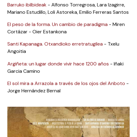
Barruko ibilbideak
- Alfonso Torregrosa, Lara Izagirre,
Mariano Estudillo, Loli Astoreka, Emilio Ferreras Santos
El peso de la forma. Un cambio de paradigma
- Miren
Cortázar - Oier Estankona
Santi Kapanaga. Otxandioko erretratugilea
- Txelu
Angoitia
Argiñeta: un lugar donde vivir hace 1200 años
- Iñaki
Garcia Camino
El sol mira a Arrazola a través de los ojos del Anboto
-
Jorge Hernández Bernal