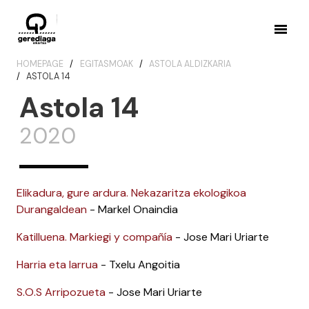
HOMEPAGE
EGITASMOAK
ASTOLA ALDIZKARIA
ASTOLA 14
Astola 14
2020
Elikadura, gure ardura. Nekazaritza ekologikoa
Durangaldean
- Markel Onaindia
Katilluena. Markiegi y compañía
- Jose Mari Uriarte
Harria eta larrua
- Txelu Angoitia
S.O.S Arripozueta
- Jose Mari Uriarte