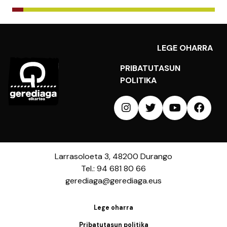
LEGE OHARRA
PRIBATUTASUN
POLITIKA
Larrasoloeta 3, 48200 Durango
Tel.: 94 681 80 66
gerediaga@gerediaga.eus
Lege oharra
Pribatutasun politika