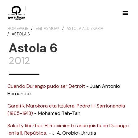
HOMEPAGE
EGITASMOAK
ASTOLA ALDIZKARIA
ASTOLA 6
Astola 6
2012
Cuando Durango pudo ser Detroit
- Juan Antonio
Hernandez
Garaitik Marokora eta itzulera. Pedro H. Sarrionandia
(1865-1913)
- Mohamed Tah-Tah
Salud y libertad. El movimiento anarquista en Durango
en la II. República.
- J. A. Orobio-Urrutia