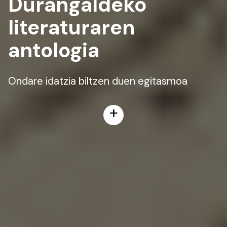
Durangaldeko
literaturaren
antologia
Ondare idatzia biltzen duen egitasmoa
+