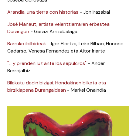
Arandia, una tierra con historias
- Jon Irazabal
José Manaut, artista velentziarraren erbestea
Durangon
- Garazi Arrizabalaga
Barruko ibilbideak
- Igor Elortza, Leire Bilbao, Honorio
Cadarso, Venesa Fernandez eta Aitor Iriarte
"... y prenden luz ante los sepulcros"
- Ander
Berrojalbiz
Bilakatu dadin bizigai. Hondakinen bilketa eta
birziklapena Durangaldean
- Markel Onaindia