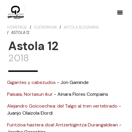
HOMEPAGE
EGITASMOAK
ASTOLA ALDIZKARIA
ASTOLA 12
Astola 12
2018
Gigantes y cabezudos
- Jon Gaminde
Paisaia, Nortasun ikur
- Ainara Flores Compains
Alejandro Goicoechea: del Talgo al tren vertebrado
-
Juanjo Olaizola Elordi
Funtzioa hastera doa! Antzerkigintza Durangaldean
-
Joseba Gorostiza