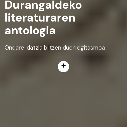
Durangaldeko
literaturaren
antologia
Ondare idatzia biltzen duen egitasmoa
+