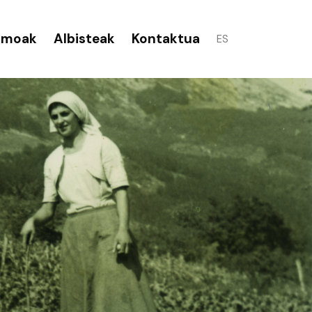
smoak
Albisteak
Kontaktua
ES