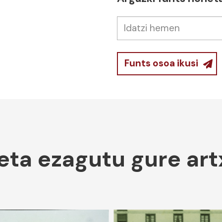
Funts osoa ikusi
 eta ezagutu gure ar