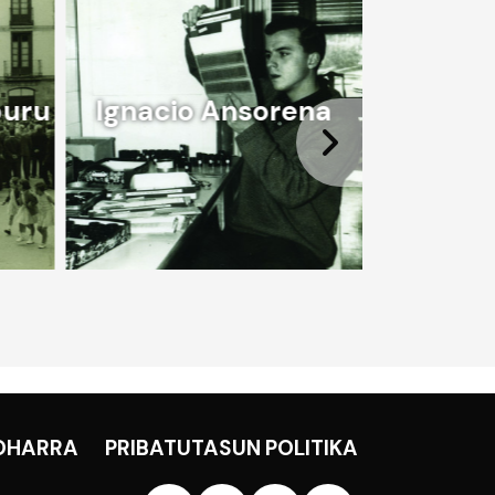
buru
Ignacio Ansorena
German
OHARRA
PRIBATUTASUN POLITIKA