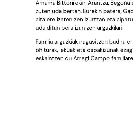
Amama Bittorirekin, Arantza, Begoña 
zuten uda bertan. Eurekin batera, Gab
aita ere izaten zen Izurtzan eta aipat
udalditan bera izan zen argazkilari.
Familia argazkiak nagusitzen badira ere
ohiturak, lekuak eta ospakizunak eza
eskaintzen du Arregi Campo familiare