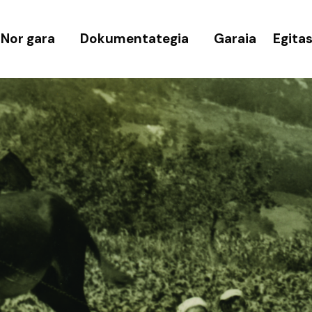
Nor gara
Dokumentategia
Garaia
Egita