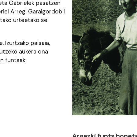
eta Gabrielek pasatzen
riel Arregi Garaigordobil
utako urteetako sei
, Izurtzako paisaia,
gutzeko aukera ona
n funtsak.
Argazki funts honeta