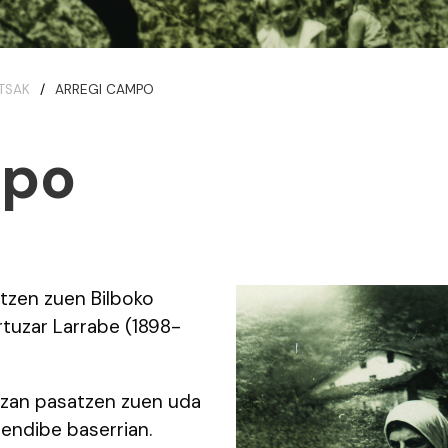
TSAK
ARREGI CAMPO
mpo
atzen zuen Bilboko
rtuzar Larrabe (1898-
urtzan pasatzen zuen uda
endibe baserrian.